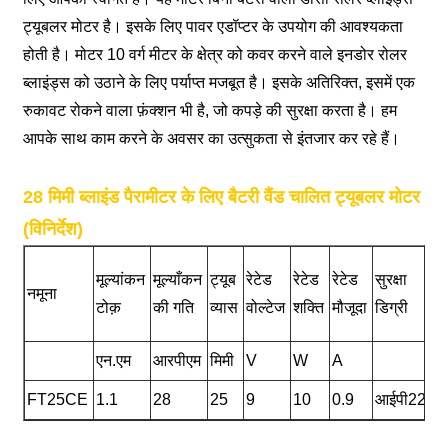
ट्यूबलर मोटर है। इसके लिए पावर एडॉप्टर के उपयोग की आवश्यकता
होती है। मोटर 10 वर्ग मीटर के क्षेत्र को कवर करने वाले इनडोर रोलर
ब्लाइंड्स को उठाने के लिए पर्याप्त मजबूत है। इसके अतिरिक्त, इसमें एक
रुकावट रोकने वाला फ़ंक्शन भी है, जो कपड़े की सुरक्षा करता है। हम
आपके साथ काम करने के अवसर का उत्सुकता से इंतजार कर रहे हैं।
28 मिमी ब्लाइंड पैरामीटर के लिए बैटरी वैंड चालित ट्यूबलर मोटर
(विनिर्देश)
अ
मूल्यांकन
मूल्याँकन
ट्यूब
रेटेड
रेटेड
रेटेड
सुरक्षा
नमूना
सं
टोक़
की गति
व्यास
वोल्टेज
शक्ति
मौजूदा
डिग्री
घु
एन.एम
आरपीएम
मिमी
V
W
A
मो
FT25CE
1.1
28
25
9
10
0.9
आईपी22
∞