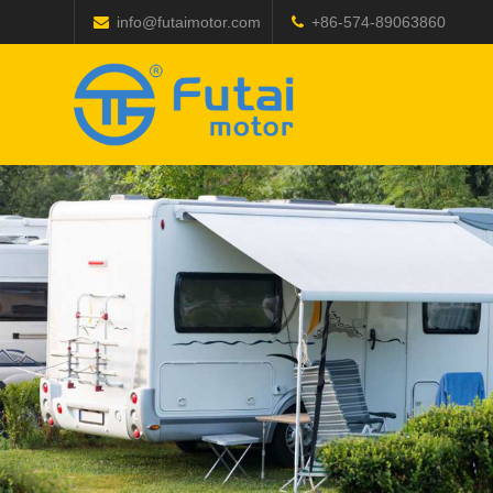
info@futaimotor.com
+86-574-89063860