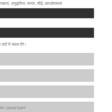
ता, कारखाना, अनुकूलित, सस्ता, सीई, आरओएचएस
टों में जवाब देंगे।