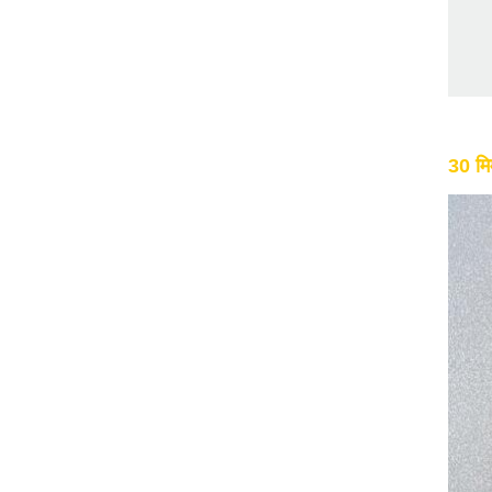
30 मि