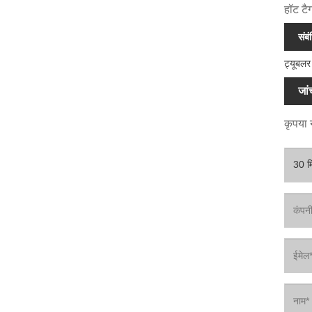
हॉट टै
संबं
ट्यूबलर
जांच
कृपया न